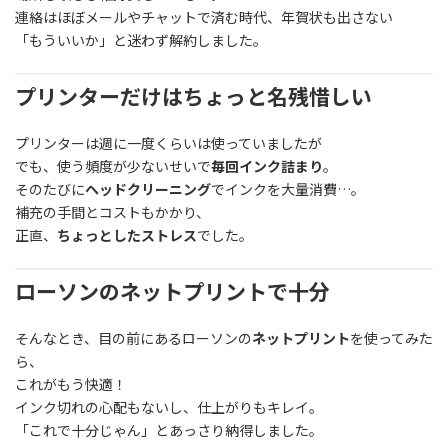
連絡はほぼメールやチャットで済む時代、年賀状も出さない
「もういいか」と迷わず解約しました。
プリンターだけはちょっと名残惜しい
プリンターは週に一度くらいは使っていましたが
でも、使う頻度が少ないせいで
毎回インク詰まり
。
そのたびに
ヘッドクリーニング
でインクを大量消費…。
補充の手間とコストもかかり、
正直、
ちょっとしたストレス
でした。
ローソンのネットプリントで十分
そんなとき、目の前にあるローソンの
ネットプリント
を使ってみた
ら、
これがもう快適！
インク切れの心配もないし、仕上がりもキレイ。
「これで十分じゃん」とあっさり納得しました。