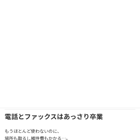
日
時
:
去年は長年使っていた
ファックス
を手放し、
今年はついに
固定電話
ともお別れ。
そして今回…
プリンター
まで処分することにしました。
電話とファックスはあっさり卒業
もうほとんど使わないのに、
場所も取るし維持費もかかる…。