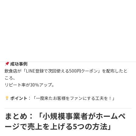
【成功のポイント】
✔
お得なクーポンやメルマガで再来店を促す
✔
LINEやメールでお客様とつながりを持つ
✔
「紹介キャンペーン」でリピーターが新規客を呼ぶ仕組みを作
る
成功事例
飲食店が「LINE登録で次回使える500円クーポン」を配布したと
ころ、
リピート率が30％アップ。
ポイント
：「一度来たお客様をファンにする工夫を！」
まとめ：「小規模事業者がホームペ
ージで売上を上げる5つの方法」