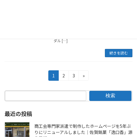
2025年1月28日
晴れの日を彩る衣装をご提供！「ブライダル
美園」のご紹介こんにちは！今回は、佐賀県で
成人式や卒業式をはじめ、特別な日の貸衣装を
提供している「ブライダルみその」のホームペ
ージをご紹介します。URLはこちら
ブライ
ダル […]
続きを読む
投
固
固
固
1
2
3
»
定
定
定
稿
ペ
ペ
ペ
の
ー
ー
ー
検索
ジ
ジ
ジ
ペ
最近の投稿
ー
ジ
商工会専門家派遣で制作したホームページを5年ぶ
りにリニューアルしました｜佐賀銘菓「逸口香」源