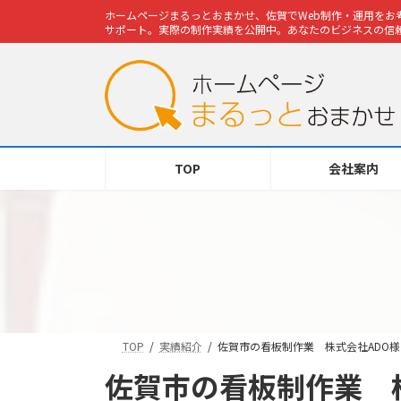
コ
ナ
ホームページまるっとおまかせ、佐賀でWeb制作・運用をお考
ン
ビ
サポート。実際の制作実績を公開中。あなたのビジネスの信頼
テ
ゲ
ン
ー
ツ
シ
へ
ョ
ス
ン
キ
に
TOP
会社案内
ッ
移
プ
動
TOP
実績紹介
佐賀市の看板制作業 株式会社ADO
佐賀市の看板制作業 