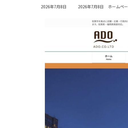
最
2026年7月8日
2026年7月8日
ホームペー
終
更
新
日
時
: