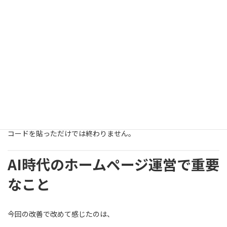
途中、
Productの重複
必須項目不足
などもありましたが、修正して改善。
こうした検証まで行って初めて
「設定完了」です。
コードを貼っただけでは終わりません。
AI時代のホームページ運営で重要
なこと
今回の改善で改めて感じたのは、