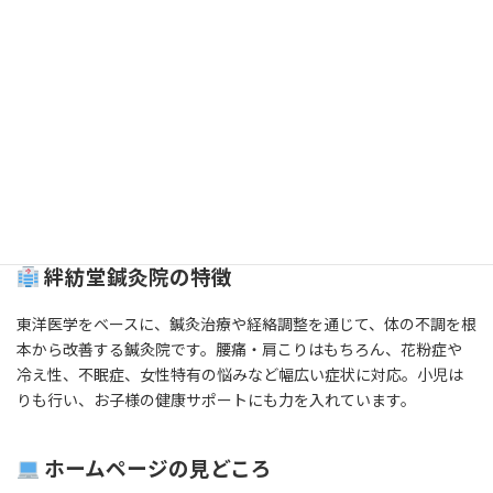
終
更
東洋医学で健康をサポート！「絆紡堂鍼灸
新
日
院」のご紹介
時
:
こんにちは！今回は、佐賀県三養基郡みやき町にある鍼灸院「絆
紡堂鍼灸院（ばんぼうどう）」のホームページをご紹介します。
URLはこちら
絆紡堂鍼灸院 公式サイト
絆紡堂鍼灸院の特徴
東洋医学をベースに、鍼灸治療や経絡調整を通じて、体の不調を根
本から改善する鍼灸院です。腰痛・肩こりはもちろん、花粉症や
冷え性、不眠症、女性特有の悩みなど幅広い症状に対応。小児は
りも行い、お子様の健康サポートにも力を入れています。
ホームページの見どころ