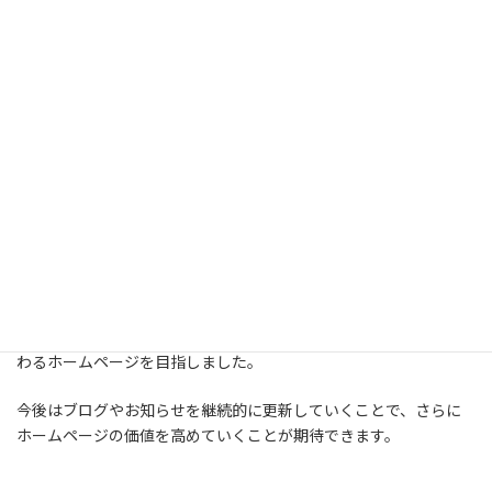
から情報を探す利用者も増えています。
そのため、
・サービス内容がわかりやすいこと
・料金が明確に掲載されていること
・よくある質問が充実していること
・各施術ごとの詳しいページがあること
・運営者や店舗情報が明確であること
など、AIが内容を理解しやすい情報をトップページや各固定ページ
に配置しています。
見た目のデザインだけではなく、「お客様」と「AI」の両方に伝
わるホームページを目指しました。
今後はブログやお知らせを継続的に更新していくことで、さらに
ホームページの価値を高めていくことが期待できます。