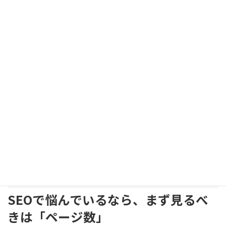
今のWordPressは、
公開後も簡単に修正できる
ページ追加が低コスト
ブログで専門性を積み上げられる
つまり、
最初から完璧なホームページを作る必要はない
ということです。
公開 → 運営 → ページ追加 → 評価上昇
この流れを作れたサイトが、最終的に勝ちます。
SEOで悩んでいるなら、まず見るべ
きは「ページ数」