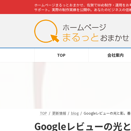
コ
ナ
ホームページまるっとおまかせ、佐賀でWeb制作・運用をお考
ン
ビ
サポート。実際の制作実績を公開中。あなたのビジネスの信頼
テ
ゲ
ン
ー
ツ
シ
へ
ョ
ス
ン
キ
に
TOP
会社案内
ッ
移
プ
動
TOP
更新情報
blog
Googleレビューの光と影
Googleレビューの