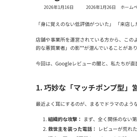
最
2026年1月16日
2026年1月26日
ホーム
終
更
「身に覚えのない低評価がついた」 「来店し
新
日
時
店舗や事業所を運営されている方から、このよ
:
的な悪質業者」の影**が潜んでいることがあ
今回は、Googleレビューの闇と、私たちが
1. 巧妙な「マッチポンプ型」
最近よく耳にするのが、まるでドラマのよう
組織的な攻撃：
まず、全く関係のない第
救世主を装った電話：
レビューが荒れた