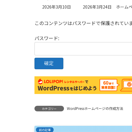
最
2026年3月10日
2026年3月24日
ホーム
終
更
このコンテンツはパスワードで保護されてい
新
日
時
パスワード:
:
WordPressホームページの作成方法
カテゴリー
前の記事