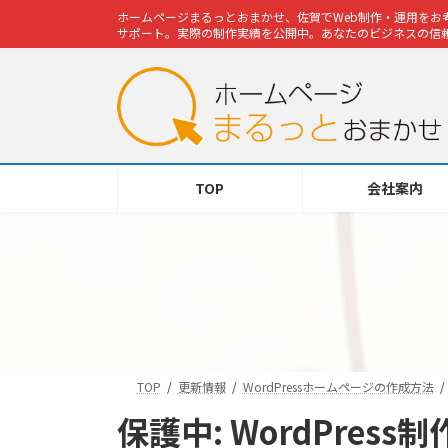
コ
ナ
ホームページまるっとおまかせ、佐賀でWeb制作・運用をお考
ン
ビ
サポート。実際の制作実績を公開中。あなたのビジネスの信頼
テ
ゲ
ン
ー
ツ
シ
へ
ョ
ス
ン
キ
に
TOP
会社案内
ッ
移
プ
動
TOP
更新情報
WordPressホームページの作成方法
保護中: WordPress