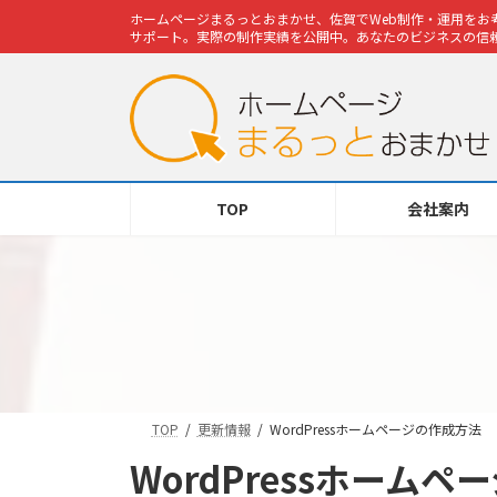
コ
ナ
ホームページまるっとおまかせ、佐賀でWeb制作・運用をお考
ン
ビ
サポート。実際の制作実績を公開中。あなたのビジネスの信頼
テ
ゲ
ン
ー
ツ
シ
へ
ョ
ス
ン
キ
に
TOP
会社案内
ッ
移
プ
動
TOP
更新情報
WordPressホームページの作成方法
WordPressホーム