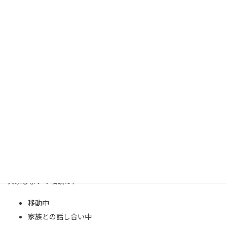
遠方に住んでいるご家族
です。
そのため、
専門用語を避けた分かりやすい表現
状況に共感する導入
不安を解消する説明
を重視し、
“自分ごと化”しやすいテキスト構成
としています。
【スマホ中心の導線設計】
実家じまいの相談は、
移動中
家族との話し合い中