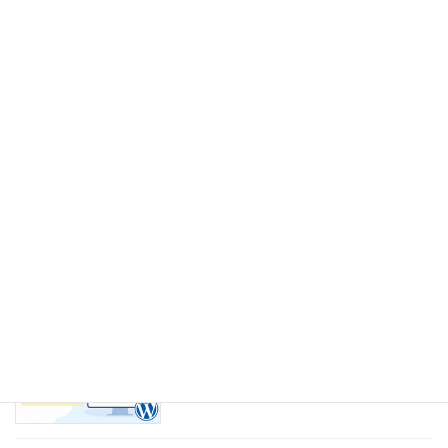
2026年6月18日
AI時代に選ばれるホームページへ｜今な
お知らせ
ら制作費55,000円（税込）からご案内し
ています
2026年6月18日
AI時代、ホームページの役割が大きく変
お知らせ
わっています
2026年6月17日
「ホームページに投票機能」
プラグイン
WordPressなら簡単対応できます
2026年5月28日